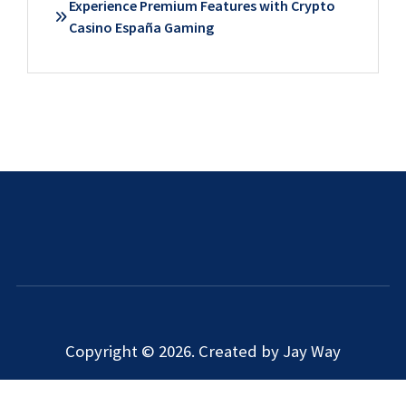
Experience Premium Features with Crypto
Casino España Gaming
Copyright © 2026. Created by Jay Way