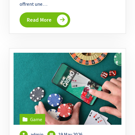
offrent une…
Read More
Game
admin
19 May 2026