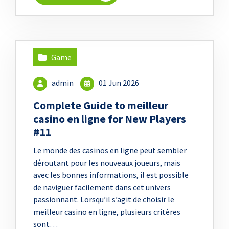
Game
admin
01 Jun 2026
Complete Guide to meilleur
casino en ligne for New Players
#11
Le monde des casinos en ligne peut sembler
déroutant pour les nouveaux joueurs, mais
avec les bonnes informations, il est possible
de naviguer facilement dans cet univers
passionnant. Lorsqu’il s’agit de choisir le
meilleur casino en ligne, plusieurs critères
sont…