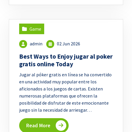
Game
admin
02 Jun 2026
Best Ways to Enjoy jugar al poker
gratis online Today
Jugar al póker gratis en línea se ha convertido
en una actividad muy popular entre los
aficionados a los juegos de cartas. Existen
numerosas plataformas que ofrecen la
posibilidad de disfrutar de este emocionante
juego sin la necesidad de arriesgar…
Read More