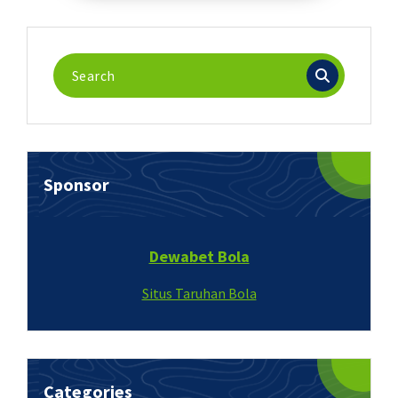
Search
for:
Sponsor
Dewabet Bola
Situs Taruhan Bola
Categories