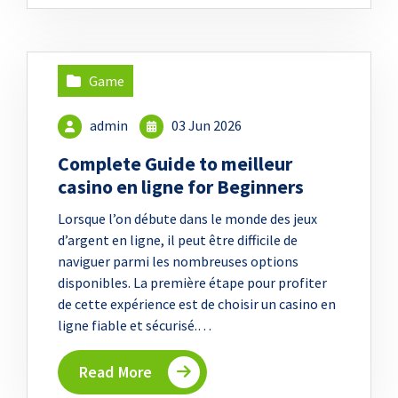
Game
admin
03 Jun 2026
Complete Guide to meilleur
casino en ligne for Beginners
Lorsque l’on débute dans le monde des jeux
d’argent en ligne, il peut être difficile de
naviguer parmi les nombreuses options
disponibles. La première étape pour profiter
de cette expérience est de choisir un casino en
ligne fiable et sécurisé.…
Read More