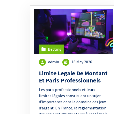
Betting
admin
18 May 2026
Limite Legale De Montant
Et Paris Professionnels
Les paris professionnels et leurs
limites légales constituent un sujet
d’importance dans le domaine des jeux
d’argent. En France, la réglementation