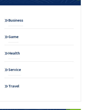
Business
Game
Health
Service
Travel