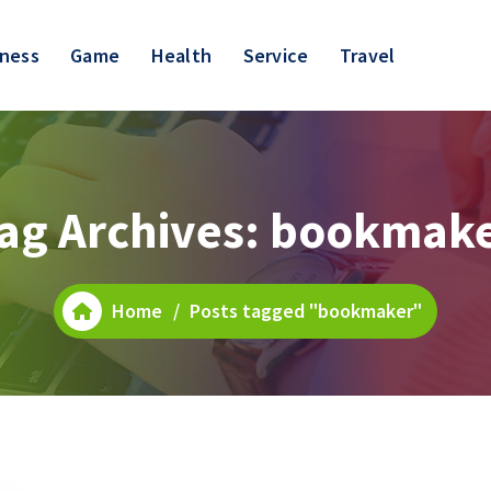
iness
Game
Health
Service
Travel
ag Archives: bookmak
Home
/
Posts tagged "bookmaker"