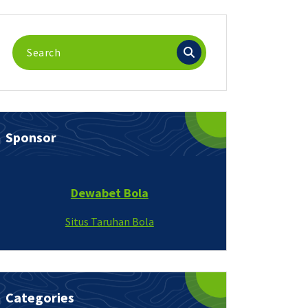
Search
for:
Sponsor
Dewabet Bola
Situs Taruhan Bola
Categories