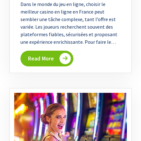
Dans le monde du jeu en ligne, choisir le
meilleur casino en ligne en France peut
sembler une tâche complexe, tant l’offre est
variée. Les joueurs recherchent souvent des
plateformes fiables, sécurisées et proposant
une expérience enrichissante. Pour faire le…
Read More