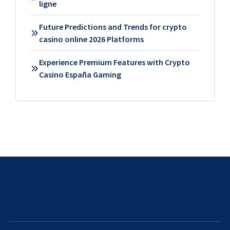
ligne
Future Predictions and Trends for crypto
casino online 2026 Platforms
Experience Premium Features with Crypto
Casino España Gaming