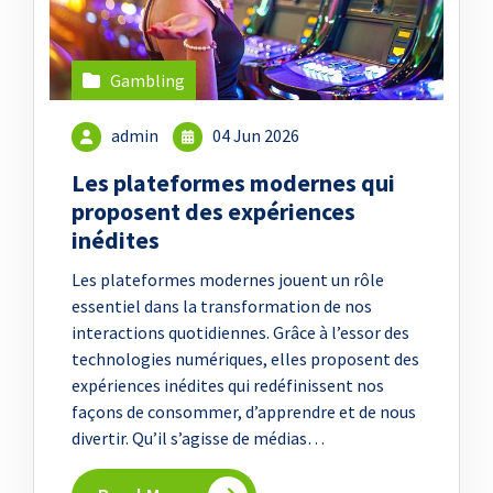
Gambling
admin
04 Jun 2026
Les plateformes modernes qui
proposent des expériences
inédites
Les plateformes modernes jouent un rôle
essentiel dans la transformation de nos
interactions quotidiennes. Grâce à l’essor des
technologies numériques, elles proposent des
expériences inédites qui redéfinissent nos
façons de consommer, d’apprendre et de nous
divertir. Qu’il s’agisse de médias…