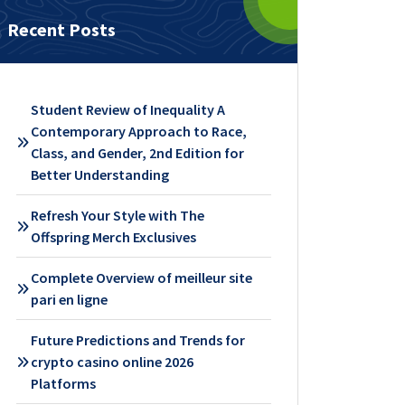
Recent Posts
Student Review of Inequality A
Contemporary Approach to Race,
Class, and Gender, 2nd Edition for
Better Understanding
Refresh Your Style with The
Offspring Merch Exclusives
Complete Overview of meilleur site
pari en ligne
Future Predictions and Trends for
crypto casino online 2026
Platforms