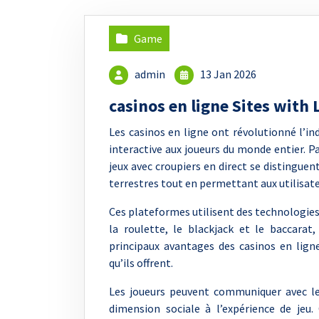
Game
admin
13 Jan 2026
casinos en ligne Sites with
Les casinos en ligne ont révolutionné l’in
interactive aux joueurs du monde entier. P
jeux avec croupiers en direct se distinguen
terrestres tout en permettant aux utilisateu
Ces plateformes utilisent des technologies 
la roulette, le blackjack et le baccarat
principaux avantages des casinos en ligne
qu’ils offrent.
Les joueurs peuvent communiquer avec les
dimension sociale à l’expérience de jeu