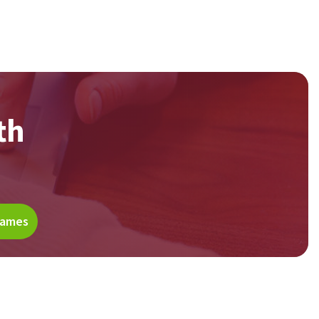
th
 Games