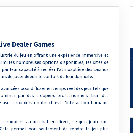
 Live Dealer Games
dustrie du jeu en offrant une expérience immersive et
armi les nombreuses options disponibles, les sites de
t par leur capacité à recréer l’atmosphère des casinos
rs de jouer depuis le confort de leur domicile.
avancées pour diffuser en temps réel des jeux tels que
, animés par des croupiers professionnels. L’un des
 avec croupiers en direct est l’interaction humaine
 croupiers via un chat en direct, ce qui ajoute une
. Cela permet non seulement de rendre le jeu plus