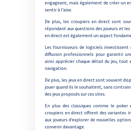
engageant, mais également de créer un env
sentir à l’aise.
De plus, les croupiers en direct sont sou
répondant aux questions des joueurs et les 
en direct est également un aspect fondame
Les fournisseurs de logiciels investissen
diffusion professionnels pour garantir un
ainsi apprécier chaque détail du jeu, tout e
navigation.
De plus, les jeux en direct sont souvent di
jouer quand ils le souhaitent, sans contrain
des jeux proposés sur ces sites.
En plus des classiques comme le poker e
croupiers en direct offrent des variantes 
aux joueurs d’explorer de nouvelles options
convenir davantage.