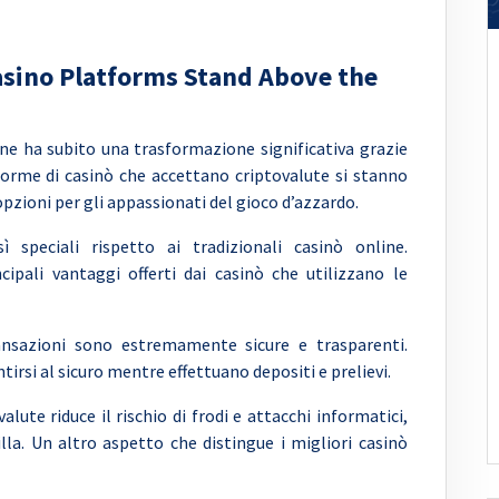
asino Platforms Stand Above the
ine ha subito una trasformazione significativa grazie
aforme di casinò che accettano criptovalute si stanno
zioni per gli appassionati del gioco d’azzardo.
speciali rispetto ai tradizionali casinò online.
cipali vantaggi offerti dai casinò che utilizzano le
ransazioni sono estremamente sicure e trasparenti.
tirsi al sicuro mentre effettuano depositi e prelievi.
alute riduce il rischio di frodi e attacchi informatici,
lla. Un altro aspetto che distingue i migliori casinò