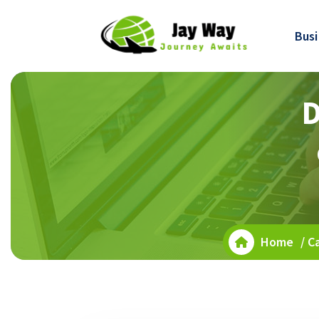
Skip
to
Bus
content
Journey Awaits
D
Home
/
C