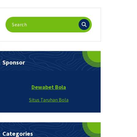
Search
for:
Sponsor
Dewabet Bola
Situs Taruhan Bola
Categories