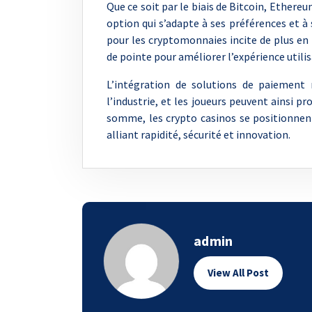
Que ce soit par le biais de Bitcoin, Ethere
option qui s’adapte à ses préférences et à
pour les cryptomonnaies incite de plus en
de pointe pour améliorer l’expérience utilis
L’intégration de solutions de paiement 
l’industrie, et les joueurs peuvent ainsi pr
somme, les crypto casinos se positionnen
alliant rapidité, sécurité et innovation.
admin
View All Post