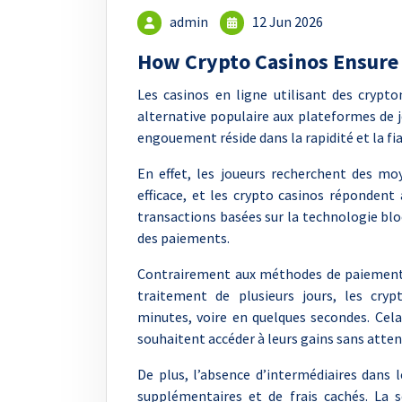
admin
12 Jun 2026
How Crypto Casinos Ensure 
Les casinos en ligne utilisant des cry
alternative populaire aux plateformes de j
engouement réside dans la rapidité et la fia
En effet, les joueurs recherchent des mo
efficace, et les crypto casinos répondent
transactions basées sur la technologie bl
des paiements.
Contrairement aux méthodes de paiement t
traitement de plusieurs jours, les cry
minutes, voire en quelques secondes. Cela
souhaitent accéder à leurs gains sans atten
De plus, l’absence d’intermédiaires dans l
supplémentaires et de frais cachés. La