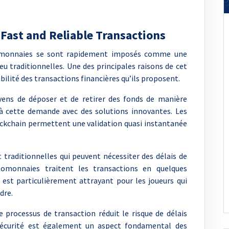
Fast and Reliable Transactions
ptomonnaies se sont rapidement imposés comme une
eu traditionnelles. Une des principales raisons de cet
bilité des transactions financières qu’ils proposent.
yens de déposer et de retirer des fonds de manière
 à cette demande avec des solutions innovantes. Les
ockchain permettent une validation quasi instantanée
raditionnelles qui peuvent nécessiter des délais de
ptomonnaies traitent les transactions en quelques
 est particulièrement attrayant pour les joueurs qui
dre.
e processus de transaction réduit le risque de délais
 sécurité est également un aspect fondamental des