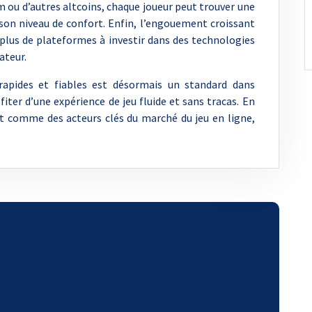
um ou d’autres altcoins, chaque joueur peut trouver une
 son niveau de confort. Enfin, l’engouement croissant
 plus de plateformes à investir dans des technologies
ateur.
rapides et fiables est désormais un standard dans
ofiter d’une expérience de jeu fluide et sans tracas. En
t comme des acteurs clés du marché du jeu en ligne,