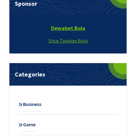
Sponsor
Dewabet Bola
Situs Taruhan Bola
Categories
Business
Game