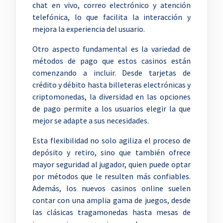
chat en vivo, correo electrónico y atención
telefónica, lo que facilita la interacción y
mejora la experiencia del usuario.
Otro aspecto fundamental es la variedad de
métodos de pago que estos casinos están
comenzando a incluir. Desde tarjetas de
crédito y débito hasta billeteras electrónicas y
criptomonedas, la diversidad en las opciones
de pago permite a los usuarios elegir la que
mejor se adapte a sus necesidades.
Esta flexibilidad no solo agiliza el proceso de
depósito y retiro, sino que también ofrece
mayor seguridad al jugador, quien puede optar
por métodos que le resulten más confiables.
Además, los nuevos casinos online suelen
contar con una amplia gama de juegos, desde
las clásicas tragamonedas hasta mesas de