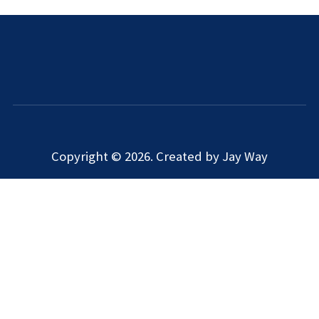
Copyright © 2026. Created by Jay Way