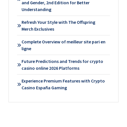
and Gender, 2nd Edition for Better
Understanding
Refresh Your Style with The Offspring
Merch Exclusives
Complete Overview of meilleur site pari en
ligne
Future Predictions and Trends for crypto
casino online 2026 Platforms
Experience Premium Features with Crypto
Casino España Gaming