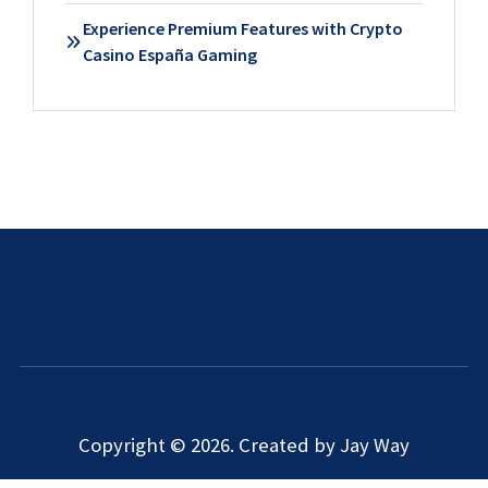
Experience Premium Features with Crypto
Casino España Gaming
Copyright © 2026. Created by Jay Way