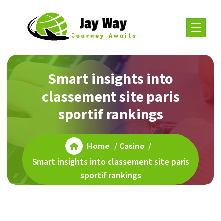
Skip
to
content
Journey Awaits
Smart insights into
classement site paris
sportif rankings
Home
/
Casino
/
Smart insights into classement site paris
sportif rankings