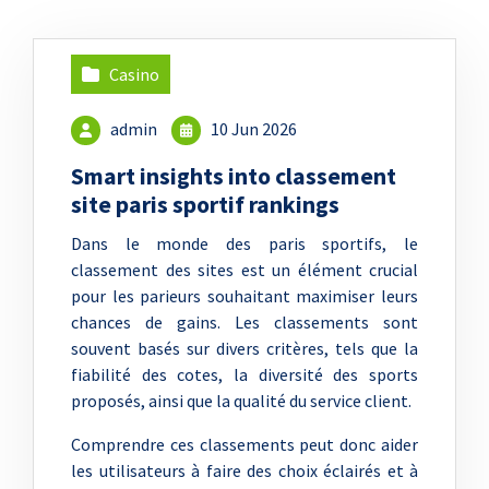
Casino
admin
10 Jun 2026
Smart insights into classement
site paris sportif rankings
Dans le monde des paris sportifs, le
classement des sites est un élément crucial
pour les parieurs souhaitant maximiser leurs
chances de gains. Les classements sont
souvent basés sur divers critères, tels que la
fiabilité des cotes, la diversité des sports
proposés, ainsi que la qualité du service client.
Comprendre ces classements peut donc aider
les utilisateurs à faire des choix éclairés et à