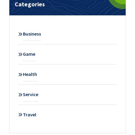
Categories
Business
Game
Health
Service
Travel