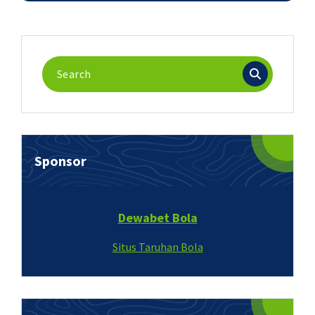
Search
for:
Sponsor
Dewabet Bola
Situs Taruhan Bola