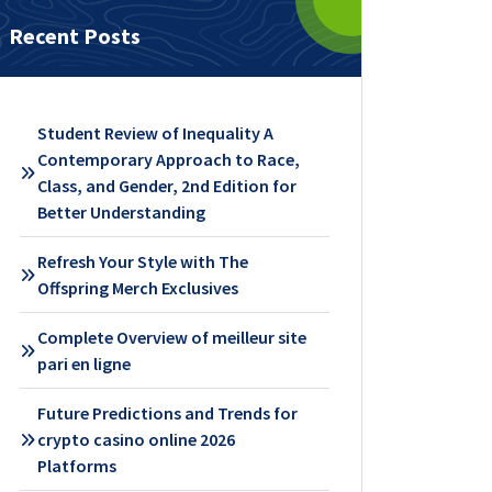
Recent Posts
Student Review of Inequality A
Contemporary Approach to Race,
Class, and Gender, 2nd Edition for
Better Understanding
Refresh Your Style with The
Offspring Merch Exclusives
Complete Overview of meilleur site
pari en ligne
Future Predictions and Trends for
crypto casino online 2026
Platforms