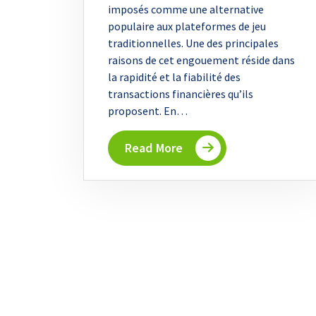
imposés comme une alternative
populaire aux plateformes de jeu
traditionnelles. Une des principales
raisons de cet engouement réside dans
la rapidité et la fiabilité des
transactions financières qu’ils
proposent. En…
Read More