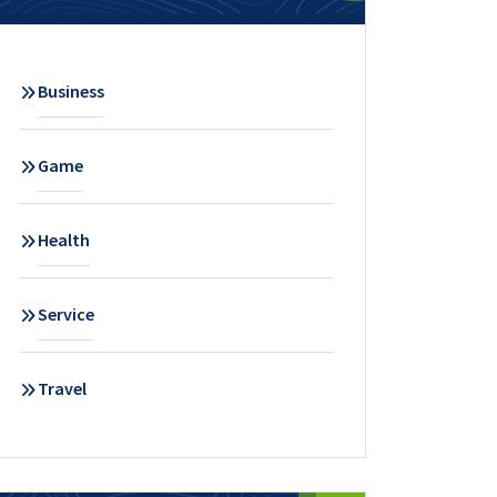
Business
Game
Health
Service
Travel