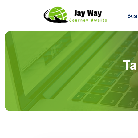
Skip
to
Bus
content
Journey Awaits
Ta