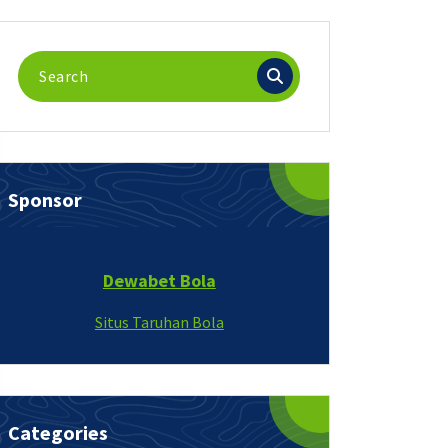
Search
for:
Sponsor
Dewabet Bola
Situs Taruhan Bola
Categories