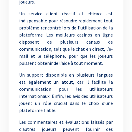
joueurs.
Un service client réactif et efficace est
indispensable pour résoudre rapidement tout
problème rencontré lors de l’utilisation de la
plateforme. Les meilleurs casinos en ligne
disposent de plusieurs canaux de
communication, tels que le chat en direct, l’e-
mail et le téléphone, pour que les joueurs
puissent obtenir de l’aide à tout moment.
Un support disponible en plusieurs langues
est également un atout, car il facilite la
communication pour les utilisateurs
internationaux. Enfin, les avis des utilisateurs
jouent un rôle crucial dans le choix d’une
plateforme fiable.
Les commentaires et évaluations laissés par
d’autres joueurs peuvent fournir des