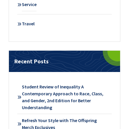
Service
Travel
Recent Posts
Student Review of Inequality A
Contemporary Approach to Race, Class,
and Gender, 2nd Edition for Better
Understanding
Refresh Your Style with The Offspring
Merch Exclusives