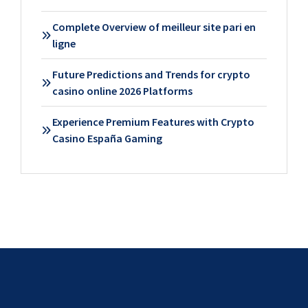
Complete Overview of meilleur site pari en
ligne
Future Predictions and Trends for crypto
casino online 2026 Platforms
Experience Premium Features with Crypto
Casino España Gaming