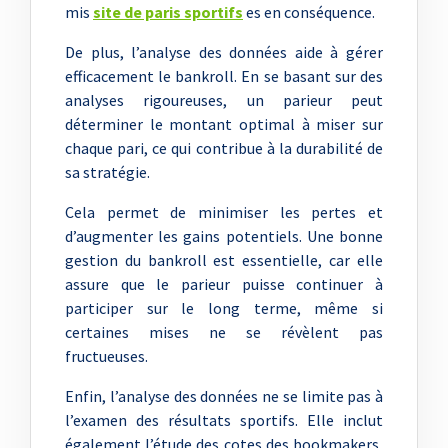
mis
site de paris sportifs
es en conséquence.
De plus, l’analyse des données aide à gérer
efficacement le bankroll. En se basant sur des
analyses rigoureuses, un parieur peut
déterminer le montant optimal à miser sur
chaque pari, ce qui contribue à la durabilité de
sa stratégie.
Cela permet de minimiser les pertes et
d’augmenter les gains potentiels. Une bonne
gestion du bankroll est essentielle, car elle
assure que le parieur puisse continuer à
participer sur le long terme, même si
certaines mises ne se révèlent pas
fructueuses.
Enfin, l’analyse des données ne se limite pas à
l’examen des résultats sportifs. Elle inclut
également l’étude des cotes des bookmakers,