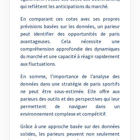
qui reflètent les anticipations du marché.
En comparant ces cotes avec ses propres
prévisions basées sur les données, un parieur
peut identifier des opportunités de paris
avantageuses. Cela nécessite une
compréhension approfondie des dynamiques
du marché et une capacité à réagir rapidement
aux fluctuations.
En somme, l’importance de l’analyse des
données dans une stratégie de paris sportifs
ne peut être sous-estimée. Elle offre aux
parieurs des outils et des perspectives qui leur
permettent de naviguer dans un
environnement complexe et compétitif.
Grâce à une approche basée sur des données
solides, les parieurs peuvent non seulement