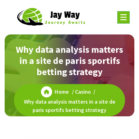
Skip
to
content
Journey Awaits
Why data analysis matters
in a site de paris sportifs
betting strategy
Home
/
Casino
/
Why data analysis matters in a site de
paris sportifs betting strategy