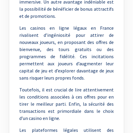
immersive. Un autre avantage indéniable est
la possibilité de bénéficier de bonus attractifs
et de promotions.
Les casinos en ligne légaux en France
rivalisent d’ingéniosité pour attirer de
nouveaux joueurs, en proposant des offres de
bienvenue, des tours gratuits ou des
programmes de fidélité. Ces incitations
permettent aux joueurs d’augmenter leur
capital de jeu et d’explorer davantage de jeux
sans risquer leurs propres fonds.
Toutefois, il est crucial de lire attentivement
les conditions associées à ces offres pour en
tirer le meilleur parti. Enfin, la sécurité des
transactions est primordiale dans le choix
d’un casino en ligne.
Les plateformes légales utilisent des