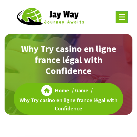
Skip
to
content
Journey Awaits
Why Try casino en ligne
france légal with
Confidence
Home
/
Game
/
Why Try casino en ligne france légal with
Confidence